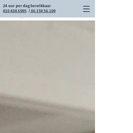
24 uur per dag bereikbaar
010 438 6995
/
06 159 56 109