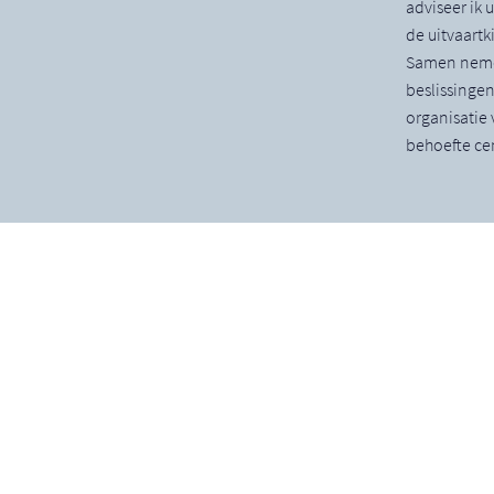
adviseer ik 
de uitvaartki
Samen nemen
beslissinge
organisatie 
behoefte cen