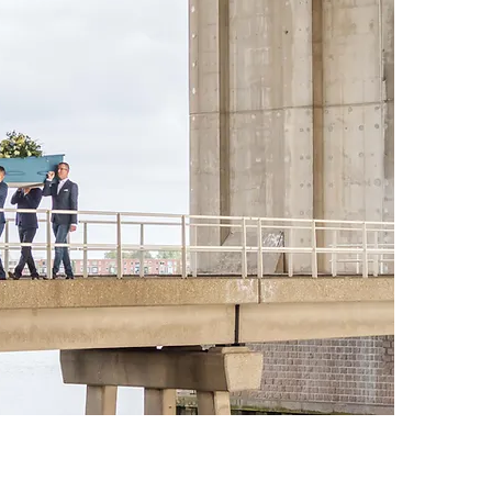
Na het 
contac
Uitvaar
Samen 
wensen
bespre
het afs
voorber
organis
stap ma
Omdat 
en afsc
werken
uitvaart