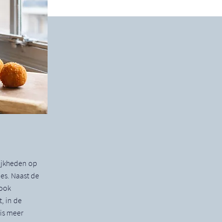
lijkheden op
es. Naast de
 ook
, in de
 is meer