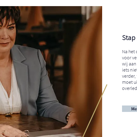
Stap
Na het 
voor ve
wij aan
iets n
verder,
moet ui
overle
Me