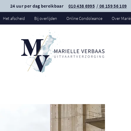
24 uur per dag bereikbaar
010 438 6995
/
06 159 56 109
Het afscheid
Bij overlijden
Online Condoleance
Over Marië
Zoe
uit
Spij