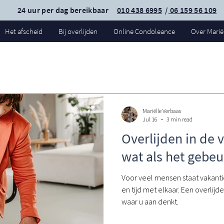
24 uur per dag bereikbaar
010 438 6995
/
06 159 56 109
Het afscheid
Bij overlijden
Online Condoleance
Over Marië
Mariëlle Verbaas
Jul 16
3 min read
Overlijden in de 
wat als het gebeu
Voor veel mensen staat vakanti
en tijd met elkaar. Een overlijde
waar u aan denkt.