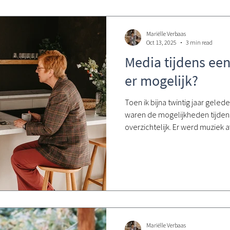
Mariëlle Verbaas
Oct 13, 2025
3 min read
Media tijdens een
er mogelijk?
Toen ik bijna twintig jaar geled
waren de mogelijkheden tijden
overzichtelijk. Er werd muziek 
foto op of bij de kist. Inmiddels
Mariëlle Verbaas