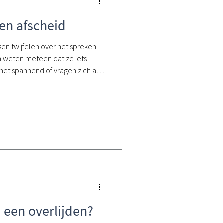
en afscheid
nsen twijfelen over het spreken
n weten meteen dat ze iets
het spannend of vragen zich af
rtspeech is iets heel
fout. Het gaat er niet om dat het
 is en past bij de persoon van
nuit het hart spreken Wat ik
 dichtbij jezelf te blij
 een overlijden?