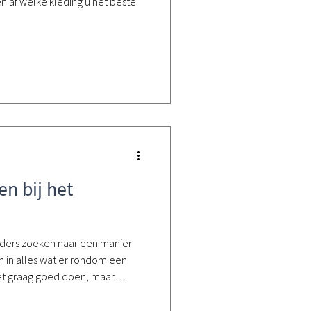
en af welke kleding u het beste
n bij het
ouders zoeken naar een manier
in alles wat er rondom een
het graag goed doen, maar