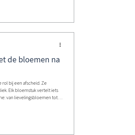
et de bloemen na
rol bij een afscheid. Ze
iek. Elk bloemstuk vertelt iets
e: van lievelingsbloemen tot
r na de uitvaart komt bij veel
op: wat doen we met de
ij is?