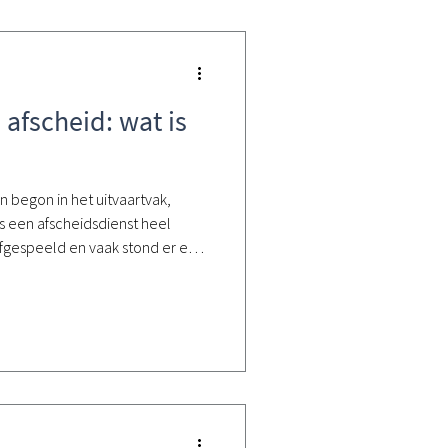
 afscheid: wat is
en begon in het uitvaartvak,
s een afscheidsdienst heel
afgespeeld en vaak stond er een
 is er veel veranderd.