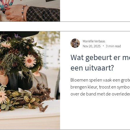
Mariëlle Verbaas
Nov 20, 2025
3 min read
Wat gebeurt er m
een uitvaart?
Bloemen spelen vaak een grote 
brengen kleur, troost en symbol
over de band met de overleden
zorgvuldig gekozen kleuren. Maa
nabestaanden dezelfde vraag 
bloemen nu de ceremonie voorb