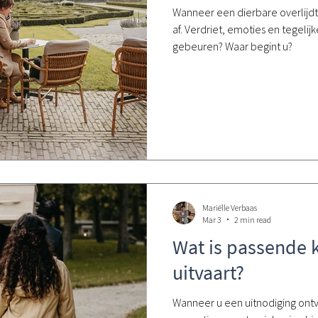
Wanneer een dierbare overlijdt, 
af. Verdriet, emoties en tegelij
gebeuren? Waar begint u?
Mariëlle Verbaas
Mar 3
2 min read
Wat is passende 
uitvaart?
Wanneer u een uitnodiging ontv