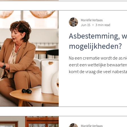
Mariëlle Verbaas
Jun 15
3 min read
Asbestemming, wa
mogelijkheden?
Na een crematie wordt de as ni
eerst een wettelijke bewaarte
komt de vraag die veel nabesta
bestemming geven we de as?
Mariëlle Verbaas