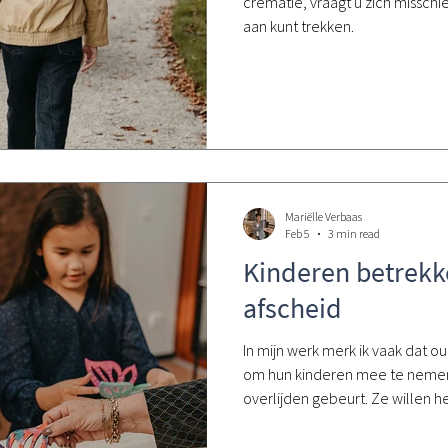
crematie, vraagt u zich misschi
aan kunt trekken.
Mariëlle Verbaas
Feb 5
3 min read
Kinderen betrekke
afscheid
In mijn werk merk ik vaak dat 
om hun kinderen mee te nemen 
overlijden gebeurt. Ze willen 
twijfelen tegelijk