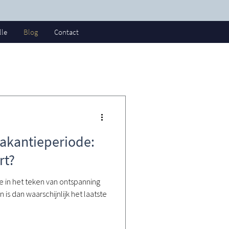
lle
Blog
Contact
vakantieperiode:
rt?
e in het teken van ontspanning
n is dan waarschijnlijk het laatste