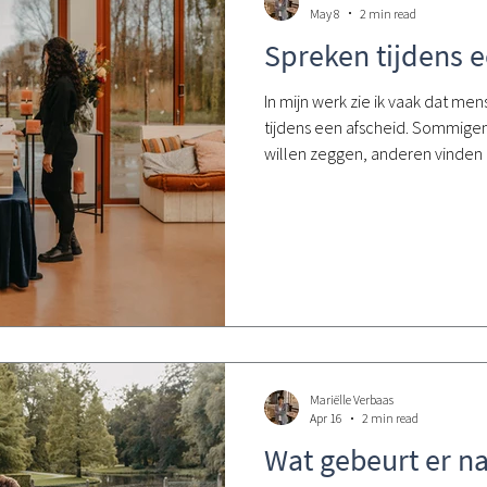
May 8
2 min read
Spreken tijdens e
In mijn werk zie ik vaak dat me
tijdens een afscheid. Sommige
willen zeggen, anderen vinden 
of ze het wel kunnen. Een uitvaa
persoonlijks. Er is geen goed of 
perfect is, maar dat het oprecht
wie afscheid wordt genomen. Va
vaak meegeef, is dat het helpt om
Mariëlle Verbaas
Apr 16
2 min read
Wat gebeurt er na