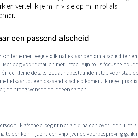
 en vertel ik je mijn visie op mijn rol als 
emer.
aar een passend afscheid
aartondernemer begeleid ik nabestaanden om afscheid te ne
. Met oog voor detail en met liefde. Mijn rol is focus te houd
n én de kleine details, zodat nabestaanden stap voor stap de
t elkaar tot een passend afscheid komen. Ik regel praktis
oer, en breng wensen en ideeën samen.
soonlijk afscheid begint niet altijd na een overlijden. Het is
 na te denken. Tijdens een vrijblijvende voorbespreking ga ik 