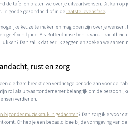
d de tafel en praten we over je uitvaartwensen. Dit kan op jo
. In goede gezondheid of in de 
laatste levensfase
.
 mogelijke keuze te maken en mag open zijn over je wensen. D
 en geef richtlijnen. Als Rotterdamse ben ik vanuit zachtheid d
iet lukken? Dan zal ik dat eerlijk zeggen en zoeken we samen 
andacht, rust en zorg
 een dierbare breekt een verdrietige periode aan voor de na
mijn rol als uitvaartondernemer belangrijk om de persoonlijk
mensen verdienen.
en bijzonder muziekstuk in gedachten
? Dan zorg ik ervoor dat
chtkomt. Of heb je een bepaald idee bij de vormgeving van d