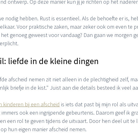
nd ontwerp. Op deze manier kun jij je richten op het nadere
e nodig hebben. Rust is essentieel. Als de behoefte er is, h
elkaar. Voor praktische zaken, maar zeker ook om even te pr
Is het genoeg geweest voor vandaag? Dan gaan we morgen 
verplicht.
l: liefde in de kleine dingen
efde afscheid nemen zit niet alleen in de plechtigheid zelf, ma
lijk briefje in de kist." Juist aan die details besteed ik veel 
 kinderen bij een afscheid
 is iets dat past bij mijn rol als ui
t immers ook een ingrijpende gebeurtenis. Daarom geef ik gr
 een rol te geven tijdens de uitvaart. Door hen deel uit te
ij op hun eigen manier afscheid nemen.