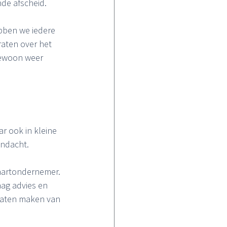
nde afscheid.
ebben we iedere 
aten over het 
gewoon weer 
ar ook in kleine 
aandacht.
tvaartondernemer. 
aag advies en 
 laten maken van 