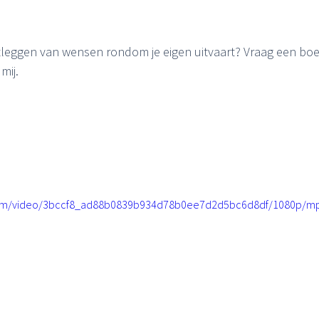
stleggen van wensen rondom je eigen uitvaart? Vraag een boe
mij.
c.com/video/3bccf8_ad88b0839b934d78b0ee7d2d5bc6d8df/1080p/mp