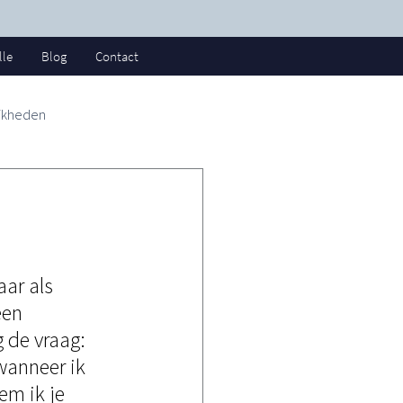
lle
Blog
Contact
jkheden
ar als 
een 
 de vraag: 
wanneer ik 
em ik je 