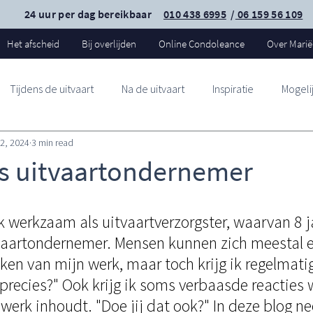
24 uur per dag bereikbaar
010 438 6995
/
06 159 56 109
Het afscheid
Bij overlijden
Online Condoleance
Over Marië
Tijdens de uitvaart
Na de uitvaart
Inspiratie
Mogeli
22, 2024
3 min read
als uitvaartondernemer
ik werkzaam als uitvaartverzorgster, waarvan 8 ja
tvaartondernemer. Mensen kunnen zich meestal 
ken van mijn werk, maar toch krijg ik regelmatig
 precies?" Ook krijg ik soms verbaasde reacties 
 werk inhoudt. "Doe jij dat ook?" In deze blog ne