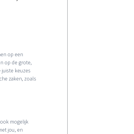
men op een 
en op de grote, 
 juiste keuzes 
che zaken, zoals 
 ook mogelijk 
met jou, en 