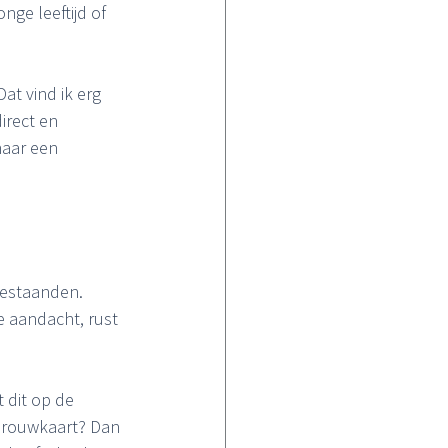
nge leeftijd of 
at vind ik erg 
irect en 
naar een 
bestaanden. 
e aandacht, rust 
 dit op de 
e rouwkaart? Dan 