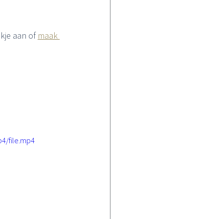
kje aan of 
maak 
4/file.mp4