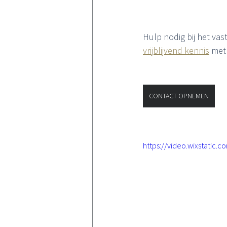
Hulp nodig bij het va
vrijblijvend kennis
 met 
CONTACT OPNEMEN
https://video.wixstati