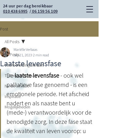
24 uur per dag bereikbaar
010 438 6995
/
06 159 56 109
Post
All Posts
Mariëlle Verbaas
All Posts
Sep 21, 2023
2 min read
Laatste levensfase
Voorbereiding uitvaart
De 
laatste levensfase 
- ook wel 
Tijdens de uitvaart
palliatieve fase genoemd -
is een 
Na de uitvaart
emotionele periode. Het afscheid 
Inspiratie
nadert en als naaste bent u 
Mogelijkheden
(mede-) verantwoordelijk voor de 
benodigde zorg. In deze fase staat 
de kwaliteit van leven voorop: u 