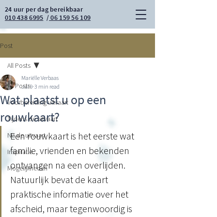
24 uur per dag bereikbaar
010 438 6995
/
06 159 56 109
Post
All Posts
Mariëlle Verbaas
All Posts
Jul 9
3 min read
Wat plaatst u op een
Voorbereiding uitvaart
rouwkaart?
Tijdens de uitvaart
Een rouwkaart is het eerste wat 
Na de uitvaart
familie, vrienden en bekenden 
Inspiratie
ontvangen na een overlijden. 
Mogelijkheden
Natuurlijk bevat de kaart 
praktische informatie over het 
afscheid, maar tegenwoordig is 