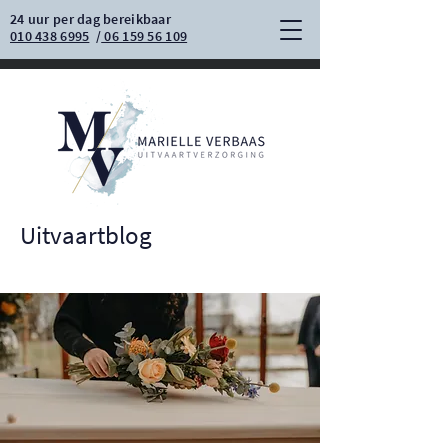
24 uur per dag bereikbaar
010 438 6995
/
06 159 56 109
Uitvaartblog