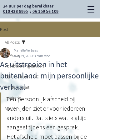
24 uur per dag bereikbaar
010 438 6995
/
06 159 56 109
Post
All Posts
Mariëlle Verbaas
All Posts
Aug 29, 2023
3 min read
As uitstrooien in het
Voorbereiding uitvaart
buitenland: mijn persoonlijke
Tijdens de uitvaart
verhaal
Na de uitvaart
Inspiratie
Een persoonlijk afscheid bij 
overlijden ziet er voor iedereen 
Mogelijkheden
anders uit. Dat is iets wat ik altijd 
aangeef tijdens een gesprek.
Het afscheid moet passen bij de 