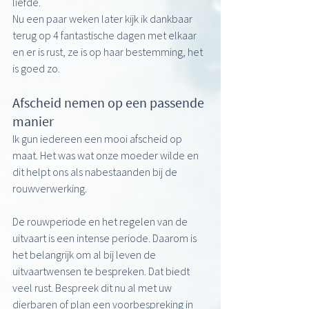
liefde.
Nu een paar weken later kijk ik dankbaar 
terug op 4 fantastische dagen met elkaar 
en er is rust, ze is op haar bestemming, het 
is goed zo.
Afscheid nemen op een passende 
manier
Ik gun iedereen een mooi afscheid op 
maat. Het was wat onze moeder wilde en 
dit helpt ons als nabestaanden bij de 
rouwverwerking. 
De rouwperiode en het regelen van de 
uitvaart is een intense periode. Daarom is 
het belangrijk om al bij leven de 
uitvaartwensen te bespreken. Dat biedt 
veel rust. Bespreek dit nu al met uw 
dierbaren of plan een voorbespreking in 