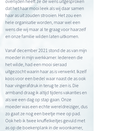
overlijden heeft ze de wens uitgesproken 
dat het haar mooi leek als wij daar samen 
haar as uit zouden strooien. Het zou een 
hele organisatie worden, maar wel een 
wens die wij maar al te graag voor haarzelf 
en onze familie wilden laten uitkomen. 
Vanaf december 2021 stond de as van mijn 
moeder in mijn werkkamer. Iedereen die 
het wilde, had een mooi sieraad 
uitgezocht waarin haar as is verwerkt. Ikzelf 
koos voor een bedel waar naast de as ook 
haar vingerafdruk in terug te zien is. Die 
armband draag ik altijd tijdens vakanties en 
als we een dag op stap gaan. Onze 
moeder was een echte wereldreiziger, dus 
zo gaat ze nog een beetje mee op pad. 
Ook heb ik twee knuffelkeitjes gevuld met 
as op de boekenplank in de woonkamer, 