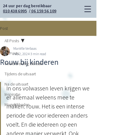
24 uur per dag bereikbaar
010 438 6995
/
06 159 56 109
Post
All Posts
Mariëlle Verbaas
All Posts
Feb 2, 2024
3 min read
Rouw bij kinderen
Voorbereiding uitvaart
Tijdens de uitvaart
Na de uitvaart
In ons volwassen leven krijgen we 
Inspiratie
er allemaal weleens mee te 
Mogelijkheden
maken: rouw. Het is een intense 
periode die voor iedereen anders 
voelt. En die iedereen op een 
andere manier verwerkt. Ook 