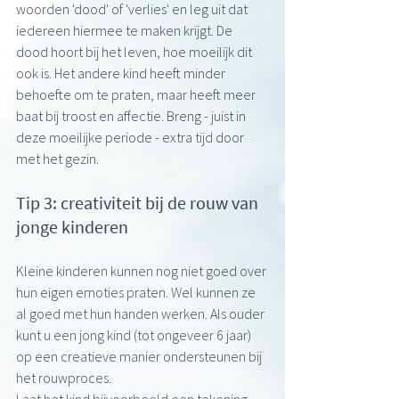
woorden 'dood' of 'verlies' en leg uit dat 
iedereen hiermee te maken krijgt. De 
dood hoort bij het leven, hoe moeilijk dit 
ook is. Het andere kind heeft minder 
behoefte om te praten, maar heeft meer 
baat bij troost en affectie. Breng - juist in 
deze moeilijke periode - extra tijd door 
met het gezin. 
Tip 3: creativiteit bij de rouw van 
jonge kinderen
Kleine kinderen kunnen nog niet goed over 
hun eigen emoties praten. Wel kunnen ze 
al goed met hun handen werken. Als ouder 
kunt u een jong kind (tot ongeveer 6 jaar) 
op een creatieve manier ondersteunen bij 
het rouwproces. 