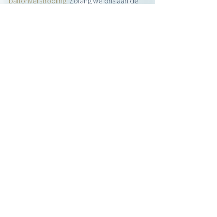
ballonverstrooiing
. Zolang we ons aan de 
wettelijke regels houden, mag en kan 
alles. Ook
als dat niet past in het draaiboek van uw 
uitvaartverzekering. Laten we juist eens 
buiten de
lijntjes kleuren en kijken. Op deze manier 
herkent u uw dierbare in het afscheid.
De kosten voor een uitvaart 
bespreken
Zoals u ziet hangen de kosten van een 
uitvaart af van de eigen wensen en 
behoeften. Graag
nodig ik u uit voor een vrijblijvende 
kennismaking. Omdat u in het eerste 
gesprek al een
indicatie van de kosten krijgt, is er 