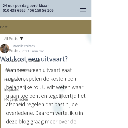
24 uur per dag bereikbaar
010 438 6995
/
06 159 56 109
Post
All Posts
Mariëlle Verbaas
All Posts
Jun 2, 2023
3 min read
Wat kost een uitvaart?
Voorbereiding uitvaart
Wanneer u een uitvaart gaat 
Tijdens de uitvaart
regelen, spelen de kosten een 
Na de uitvaart
belangrijke rol. U wilt weten waar 
Inspiratie
u aan toe bent en tegelijkertijd het 
Mogelijkheden
afscheid regelen dat past bij de 
overledene. Daarom vertel ik u in 
deze blog graag meer over de 