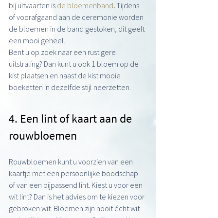
bij uitvaarten is 
de bloemenband
.
 Tijdens 
of voorafgaand aan de ceremonie worden 
de bloemen in de band gestoken, dit geeft 
een mooi geheel.
Bent u op zoek naar een rustigere 
uitstraling? Dan kunt u ook 1 bloem op de 
kist plaatsen en naast de kist mooie 
boeketten in dezelfde stijl neerzetten.
4. Een lint of kaart aan de 
rouwbloemen
Rouwbloemen kunt u voorzien van een 
kaartje met een persoonlijke boodschap 
of van een bijpassend lint. Kiest u voor een 
wit lint? Dan is het advies om te kiezen
voor 
gebroken wit. Bloemen zijn nooit écht wit 