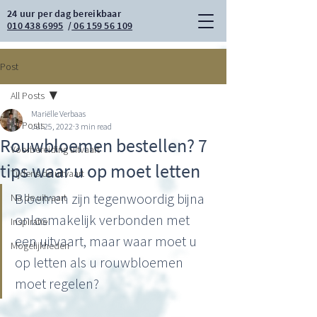
24 uur per dag bereikbaar
010 438 6995
/
06 159 56 109
Post
All Posts
Mariëlle Verbaas
All Posts
Jul 25, 2022
3 min read
Rouwbloemen bestellen? 7
Voorbereiding uitvaart
tips waar u op moet letten
Tijdens de uitvaart
Bloemen zijn tegenwoordig bijna 
Na de uitvaart
onlosmakelijk verbonden met 
Inspiratie
een uitvaart, maar waar moet u 
Mogelijkheden
op letten als u rouwbloemen 
moet regelen?