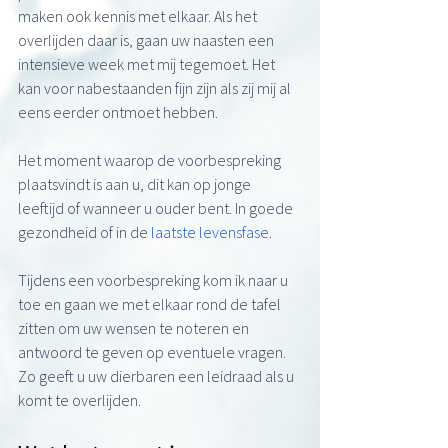
maken ook kennis met elkaar. Als het 
overlijden daar is, gaan uw naasten een 
intensieve week met mij tegemoet. Het 
kan voor nabestaanden fijn zijn als zij mij al 
eens eerder ontmoet hebben.
Het moment waarop de voorbespreking 
plaatsvindt is aan u, dit kan op jonge 
leeftijd of wanneer u ouder bent. In goede 
gezondheid of in de
 laatste levensfase
.
Tijdens een voorbespreking kom ik naar u 
toe en gaan we met elkaar rond de tafel 
zitten om uw wensen te noteren en 
antwoord te geven op eventuele vragen. 
Zo geeft u uw dierbaren een leidraad als u 
komt te overlijden.