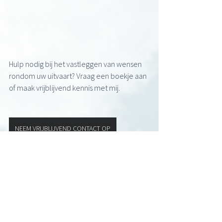
Hulp nodig bij het vastleggen van wensen 
rondom uw uitvaart? Vraag een boekje aan 
of maak vrijblijvend kennis met mij.
NEEM VRIJBLIJVEND CONTACT OP
https://video.wixstatic.com/video/3bccf8_16c63f
e86317468dba68e8f9b74afeb7/1080p/mp4/file.
mp4