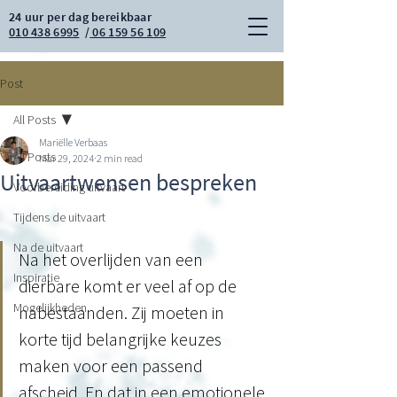
24 uur per dag bereikbaar
010 438 6995
/
06 159 56 109
Post
All Posts
Mariëlle Verbaas
All Posts
Mar 29, 2024
2 min read
Uitvaartwensen bespreken
Voorbereiding uitvaart
Tijdens de uitvaart
Na de uitvaart
Na het overlijden van een 
Inspiratie
dierbare komt er veel af op de 
Mogelijkheden
nabestaanden. Zij moeten in 
korte tijd belangrijke keuzes 
maken voor een passend 
afscheid. En dat in een emotionele 