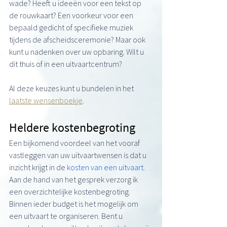
wade? Heeft u ideeën voor een tekst op 
de rouwkaart? Een voorkeur voor een 
bepaald gedicht of specifieke muziek 
tijdens de afscheidsceremonie? Maar ook 
kunt u nadenken over uw opbaring. Wilt u 
dit thuis of in een uitvaartcentrum?
Al deze keuzes kunt u bundelen in het 
laatste wensenboekje
.
Heldere kostenbegroting
Een bijkomend voordeel van het vooraf 
vastleggen van uw uitvaartwensen is dat u 
inzicht krijgt in de 
kosten van een uitvaart
. 
Aan de hand van het gesprek verzorg ik 
een overzichtelijke kostenbegroting. 
Binnen ieder budget is het mogelijk om 
een uitvaart te organiseren. Bent u 