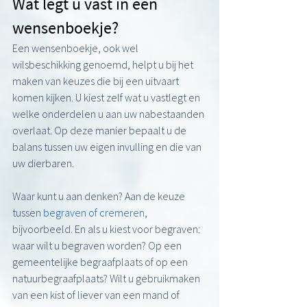
Wat legt u vast in een 
wensenboekje?
Een wensenboekje, ook wel 
wilsbeschikking genoemd, helpt u bij het 
maken van keuzes die bij een uitvaart 
komen kijken. U kiest zelf wat u vastlegt en 
welke onderdelen u aan uw nabestaanden 
overlaat. Op deze manier bepaalt u de 
balans tussen uw eigen invulling en die van 
uw dierbaren.
Waar kunt u aan denken? Aan de keuze 
tussen 
begraven of cremeren
, 
bijvoorbeeld. En als u kiest voor begraven: 
waar wilt u begraven worden? Op een 
gemeentelijke begraafplaats of op een 
natuurbegraafplaats? Wilt u gebruikmaken 
van een kist of liever van een mand of 